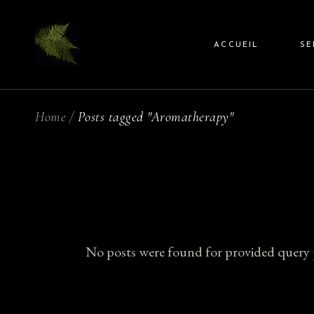
Skip
to
Massag
the
content
ACCUEIL
SE
Massag
Home
Posts tagged "Aromatherapy"
Ma
Ma
No posts were found for provided query 