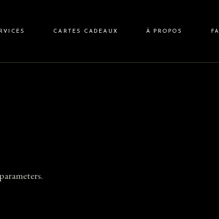
e Suédois
RVICES
CARTES CADEAUX
À PROPOS
F
e Deep Tissue
ssage Suédois
ssage Deep Tissue
parameters.